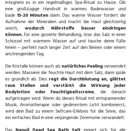
integriere es in ein regelmäßiges Spa-Ritual zu Hause. Gib
eine großzügige Handvoll in warmes Badewasser und
bade
15-20 Minuten
darin. Das warme Wasser fördert die
Aufnahme der Mineralien und macht die Haut gleichzeitig
weich,
wodurch Nährstoffe besser eindringen
können.
Für eine gezielte Behandlung, löse das Salz in einer
Schüssel mit warmem Wasser auf und tauche deine Füße
hinein – perfekt nach langer Zeit auf den Beinen oder einem
anstrengenden Tag.
Die Kristalle können auch als
natürliches Peeling
verwendet
werden. Massiere die feuchte Haut mit dem Salz, dann spüle
es gründlich ab. Dies
regt die Durchblutung an, glättet
raue Stellen und verstärkt die Wirkung jeder
Bodylotion oder Feuchtigkeitscreme
, die danach
aufgetragen wird. Wenn du dieses Ritual mit entspannender
Musik, Aromatherapie oder gedimmtem Licht kombinierst,
wird dein Bad zu einem Selfcare-Erlebnis für die Sinne, das
ein einfaches Bad in eine verjüngende Zeremonie verwandelt.
Das
Nanoil Dead Sea Bath Salt
eignet sich für alle