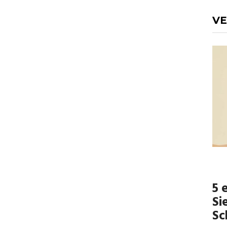
VE
5 
Si
Sc