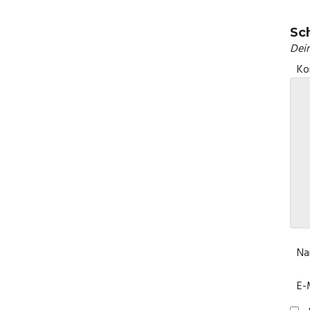
Sc
Dein
N
E-