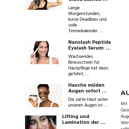
Lange
Morgenstunden,
kurze Deadlines und
volle
Terminkalender …
Nanolash Peptide
Eyelash Serum: …
Wachsendes
Bewusstsein für
Hautpflege hat dazu
geführt, …
Hauche müden
Augen sofort …
A
Die zarte Haut unter
Mit 
unseren Augen ist …
Ges
Lifting und
Aug
Lamination der …
Wim