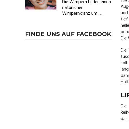
sol
Die Wimpern bilden einen
Auge
natürlichen
und 
Wimpernkranz um …
tie
hell
ben
FINDE UNS AUF FACEBOOK
Die
Die
tus
sol
lan
dan
Hälf
L
Die
Reih
das 