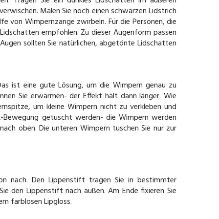
en. Tragen Sie ein dunkles Lidschatten im äußeren
 verwischen. Malen Sie noch einen schwarzen Lidstrich
lfe von Wimpernzange zwirbeln. Für die Personen, die
 Lidschatten empfohlen. Zu dieser Augenform passen
n Augen sollten Sie natürlichen, abgetönte Lidschatten
 Das ist eine gute Lösung, um die Wimpern genau zu
nen Sie erwärmen- der Effekt hält dann länger. Wie
rnspitze, um kleine Wimpern nicht zu verkleben und
ack-Bewegung getuscht werden- die Wimpern werden
nach oben. Die unteren Wimpern tuschen Sie nur zur
ton nach. Den Lippenstift tragen Sie in bestimmter
Sie den Lippenstift nach außen. Am Ende fixieren Sie
em farblosen Lipgloss.