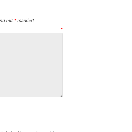
ind mit
*
markiert
tar
*