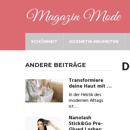
SCHÖNHEIT
KOSMETIK-NEUHEITEN
D
ANDERE BEITRÄGE
Transformiere
deine Haut mit …
In der Hektik des
modernen Alltags
ist …
Nanolash
Stick&Go Pre-
Glued Lashes: …