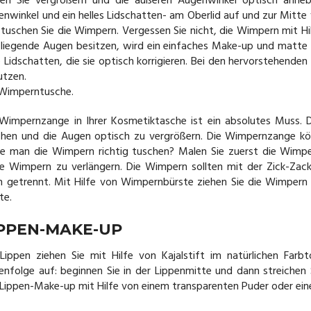
lten Sie vergrößern und die äußeren Augenwinkel optisch anheb
nwinkel und ein helles Lidschatten- am Oberlid auf und zur Mitte
tuschen Sie die Wimpern. Vergessen Sie nicht, die Wimpern mit Hi
f liegende Augen besitzen, wird ein einfaches Make-up und matte
e Lidschatten, die sie optisch korrigieren. Bei den hervorstehende
utzen.
 Wimperntusche.
 Wimpernzange in Ihrer Kosmetiktasche ist ein absolutes Muss.
chen und die Augen optisch zu vergrößern. Die Wimpernzange kön
lte man die Wimpern richtig tuschen? Malen Sie zuerst die Wimpe
ge Wimpern zu verlängern. Die Wimpern sollten mit der Zick-Z
n getrennt. Mit Hilfe von Wimpernbürste ziehen Sie die Wimpern 
te.
IPPEN-MAKE-UP
 Lippen ziehen Sie mit Hilfe von Kajalstift im natürlichen Farb
enfolge auf: beginnen Sie in der Lippenmitte und dann streichen 
Lippen-Make-up mit Hilfe von einem transparenten Puder oder ein